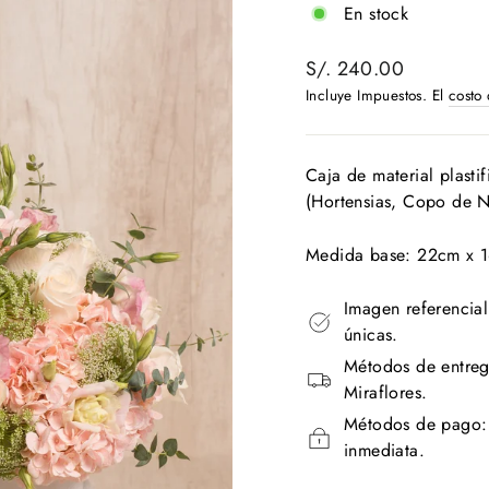
En stock
Precio
S/. 240.00
habitual
Incluye Impuestos. El
costo
Caja de material plast
(Hortensias, Copo de Ni
Medida base: 22cm x 
Imagen referencial
únicas.
Métodos de entreg
Miraflores.
Métodos de pago: T
inmediata.