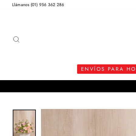
Ir
Llámanos (01) 956 362 286
directamente
al
contenido
BUSCAR
ENVÍOS PARA H