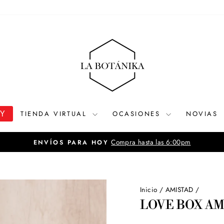
OY
TIENDA VIRTUAL
OCASIONES
NOVIAS
Ver tarifario de delivery
DELIVERY A LIMA Y CALLAO
diapositivas
pausa
Inicio
/
AMISTAD
/
LOVE BOX AM