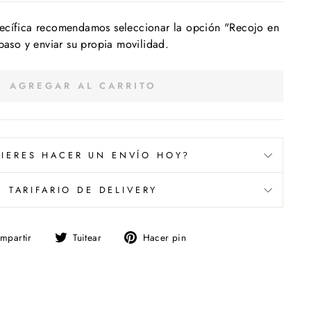
ecífica recomendamos seleccionar la opción "Recojo en
 paso y enviar su propia movilidad.
AGREGAR AL CARRITO
IERES HACER UN ENVÍO HOY?
TARIFARIO DE DELIVERY
Compartir
Tuitear
Pinear
mpartir
Tuitear
Hacer pin
en
en
en
Facebook
Twitter
Pinterest