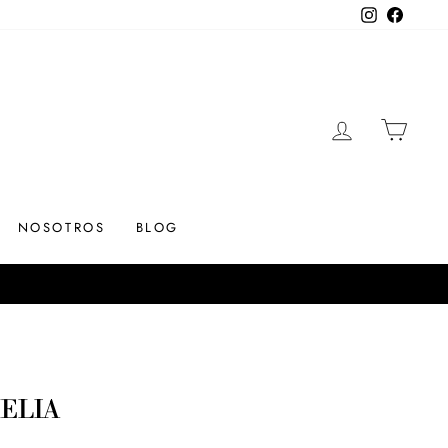
Instagram
Facebo
INGRESAR
CARR
NOSOTROS
BLOG
ELIA