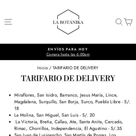
Ir
directamente
al
NAVEGACIÓN
BUSC
C
contenido
ENVÍOS PARA HOY
Compra hasta las 6:00pm
diapositivas
pausa
Inicio
/
TARIFARIO DE DELIVERY
TARIFARIO DE DELIVERY
Miraflores, San Isidro, Barranco, Jesus María, Lince,
Magdalena, Surquillo, San Borja, Surco, Pueblo Libre - S/.
18
La Molina, San Miguel, San Luis - S/. 20
La Victoria, Breña,
Callao,
Ate, Santa Anita, Cercado,
Rimac,
Chorrillos, Independencia, El Agustino - S/.35
San Juan de Lurigancho, San Martín de Porres, Los