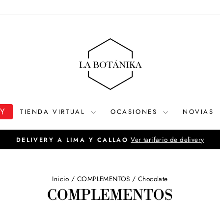
OY
TIENDA VIRTUAL
OCASIONES
NOVIAS
Ver tarifario de delivery
DELIVERY A LIMA Y CALLAO
diapositivas
pausa
Inicio
/
COMPLEMENTOS
/
Chocolate
COMPLEMENTOS