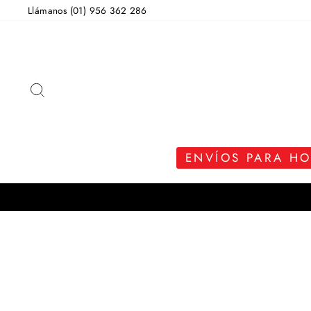
Ir
Llámanos (01) 956 362 286
directamente
al
contenido
BUSCAR
ENVÍOS PARA H