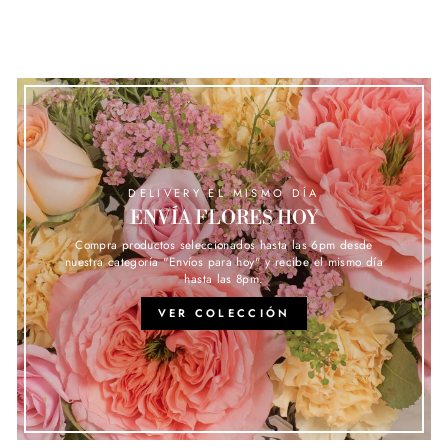
DELIVERY EL MISMO DÍA
ENVÍA FLORES HOY
Compra productos seleccionados hasta las 6pm desde
nuestra categoría "Envíos para hoy" y recibe el mismo día
hasta las 8pm.
VER COLECCIÓN