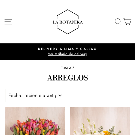
Ir
directamente
al
NAVEGACIÓN
BUSC
C
contenido
DELIVERY A LIMA Y CALLAO
Ver tarifario de delivery
diapositivas
pausa
Inicio
/
ARREGLOS
ORDENAR