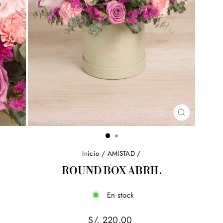
CERRAR
(ESC)
Inicio
/
AMISTAD
/
ROUND BOX ABRIL
En stock
Precio
S/. 220.00