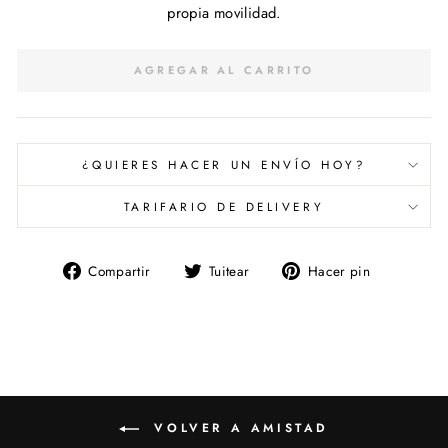
propia movilidad.
AGREGAR AL CARRITO
¿QUIERES HACER UN ENVÍO HOY?
TARIFARIO DE DELIVERY
Compartir
Tuitear
Pinear
Compartir
Tuitear
Hacer pin
en
en
en
Facebook
Twitter
Pinterest
VOLVER A AMISTAD