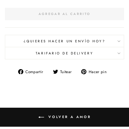
AGREGAR AL CARRITO
¿QUIERES HACER UN ENVÍO HOY?
TARIFARIO DE DELIVERY
Compartir
Tuitear
Pinear
Compartir
Tuitear
Hacer pin
en
en
en
Facebook
Twitter
Pinterest
VOLVER A AMOR