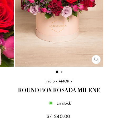
CERRAR
(ESC)
Inicio
/
AMOR
/
ROUND BOX ROSADA MILENE
En stock
Precio
S/. 240.00