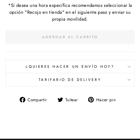
*Si desea una hora específica recomendamos seleccionar la
opción "Recojo en tienda" en el siguiente paso y enviar su
propia movilidad.
AGREGAR AL CARRITO
¿QUIERES HACER UN ENVÍO HOY?
TARIFARIO DE DELIVERY
Compartir
Tuitear
Pinear
Compartir
Tuitear
Hacer pin
en
en
en
Facebook
Twitter
Pinterest