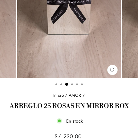
CERRAR
(ESC)
Inicio
/
AMOR
/
ARREGLO 25 ROSAS EN MIRROR BOX
En stock
Precio
S/. 230.00