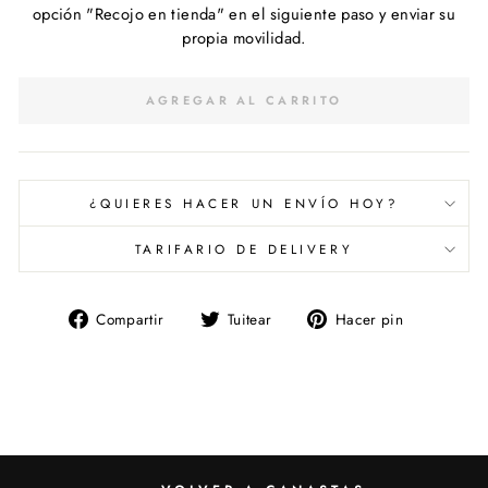
opción "Recojo en tienda" en el siguiente paso y enviar su
propia movilidad.
AGREGAR AL CARRITO
¿QUIERES HACER UN ENVÍO HOY?
TARIFARIO DE DELIVERY
Compartir
Tuitear
Pinear
Compartir
Tuitear
Hacer pin
en
en
en
Facebook
Twitter
Pinterest