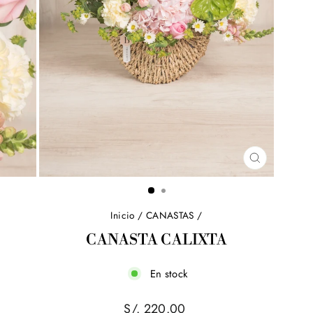
CERRAR
(ESC)
Inicio
/
CANASTAS
/
CANASTA CALIXTA
En stock
Precio
S/. 220.00