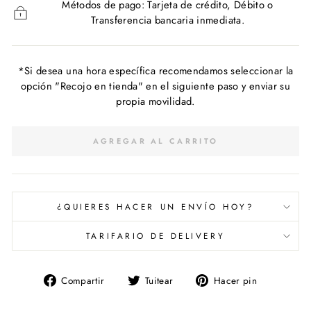
Métodos de pago: Tarjeta de crédito, Débito o
Transferencia bancaria inmediata.
*Si desea una hora específica recomendamos seleccionar la
opción "Recojo en tienda" en el siguiente paso y enviar su
propia movilidad.
AGREGAR AL CARRITO
¿QUIERES HACER UN ENVÍO HOY?
TARIFARIO DE DELIVERY
Compartir
Tuitear
Pinear
Compartir
Tuitear
Hacer pin
en
en
en
Facebook
Twitter
Pinterest