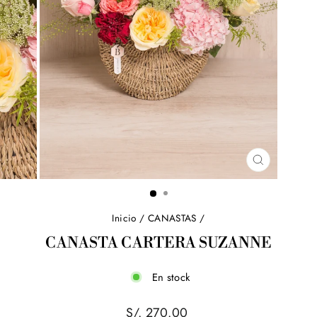
CERRAR
(ESC)
Inicio
/
CANASTAS
/
CANASTA CARTERA SUZANNE
En stock
Precio
S/. 270.00