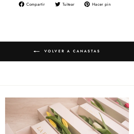
Compartir
Tuitear
Pinear
Compartir
Tuitear
Hacer pin
en
en
en
Facebook
Twitter
Pinterest
VOLVER A CANASTAS