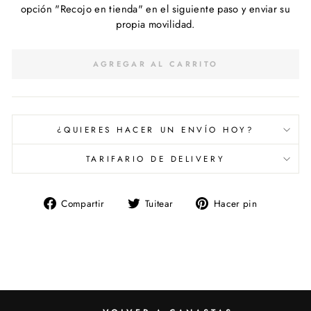
opción "Recojo en tienda" en el siguiente paso y enviar su
propia movilidad.
AGREGAR AL CARRITO
¿QUIERES HACER UN ENVÍO HOY?
TARIFARIO DE DELIVERY
Compartir
Tuitear
Pinear
Compartir
Tuitear
Hacer pin
en
en
en
Facebook
Twitter
Pinterest