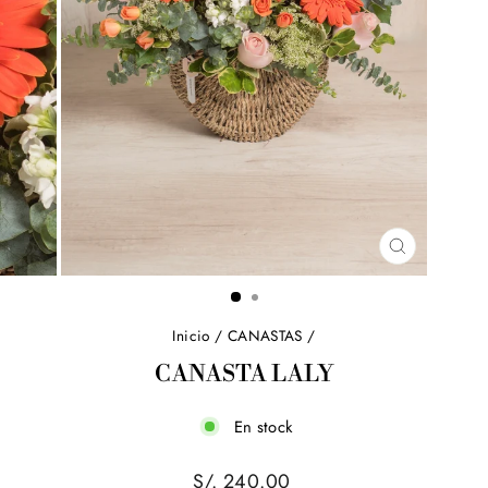
CERRAR
(ESC)
Inicio
/
CANASTAS
/
CANASTA LALY
En stock
Precio
S/. 240.00