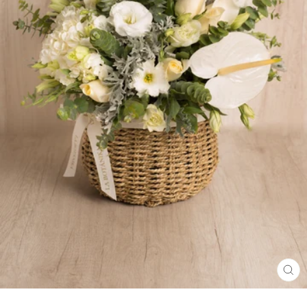
CE
(ES