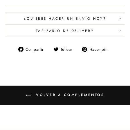
¿QUIERES HACER UN ENVÍO HOY?
TARIFARIO DE DELIVERY
Compartir
Tuitear
Pinear
Compartir
Tuitear
Hacer pin
en
en
en
Facebook
Twitter
Pinterest
VOLVER A COMPLEMENTOS