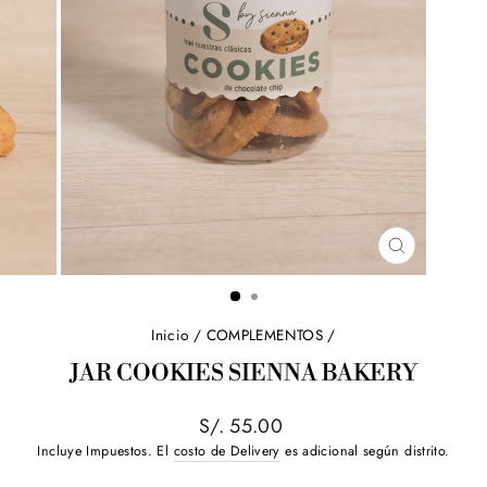
CERRAR
(ESC)
Inicio
/
COMPLEMENTOS
/
JAR COOKIES SIENNA BAKERY
Precio
S/. 55.00
habitual
Incluye Impuestos. El
costo de Delivery
es adicional según distrito.