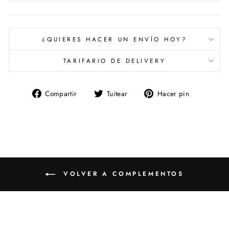
¿QUIERES HACER UN ENVÍO HOY?
TARIFARIO DE DELIVERY
Compartir
Tuitear
Pinear
Compartir
Tuitear
Hacer pin
en
en
en
Facebook
Twitter
Pinterest
VOLVER A COMPLEMENTOS