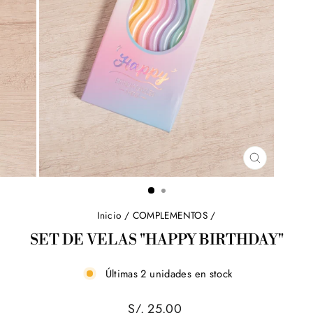
CERRAR
(ESC)
Inicio
/
COMPLEMENTOS
/
SET DE VELAS "HAPPY BIRTHDAY"
Últimas 2 unidades en stock
Precio
S/. 25.00