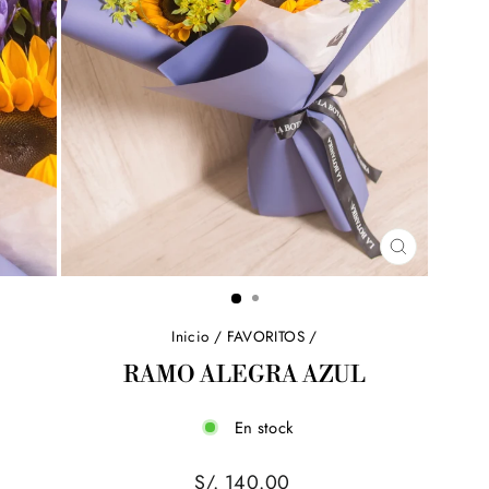
CERRAR
(ESC)
Inicio
/
FAVORITOS
/
RAMO ALEGRA AZUL
En stock
Precio
S/. 140.00