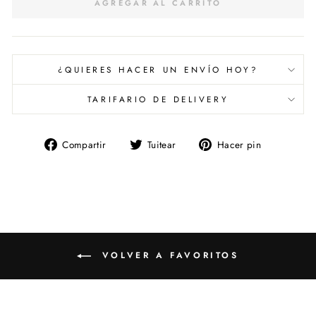
AGREGAR AL CARRITO
¿QUIERES HACER UN ENVÍO HOY?
TARIFARIO DE DELIVERY
Compartir
Tuitear
Pinear
Compartir
Tuitear
Hacer pin
en
en
en
Facebook
Twitter
Pinterest
VOLVER A FAVORITOS