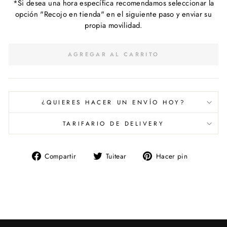
*Si desea una hora específica recomendamos seleccionar la
opción "Recojo en tienda" en el siguiente paso y enviar su
propia movilidad.
AGREGAR AL CARRITO
¿QUIERES HACER UN ENVÍO HOY?
TARIFARIO DE DELIVERY
Compartir
Tuitear
Pinear
Compartir
Tuitear
Hacer pin
en
en
en
Facebook
Twitter
Pinterest