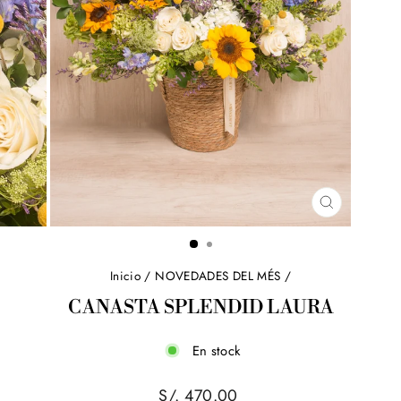
CERRAR
(ESC)
Inicio
/
NOVEDADES DEL MÉS
/
CANASTA SPLENDID LAURA
En stock
Precio
S/. 470.00