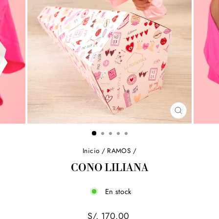
CERRAR
(ESC)
Inicio
/
RAMOS
/
CONO LILIANA
En stock
Precio
S/. 170.00