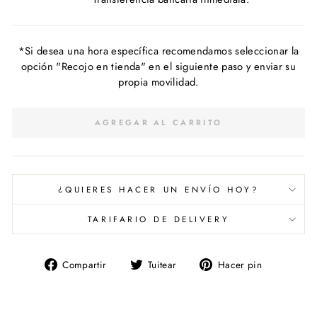
*Si desea una hora específica recomendamos seleccionar la
opción "Recojo en tienda" en el siguiente paso y enviar su
propia movilidad.
AGREGAR AL CARRITO
¿QUIERES HACER UN ENVÍO HOY?
TARIFARIO DE DELIVERY
Compartir
Tuitear
Pinear
Compartir
Tuitear
Hacer pin
en
en
en
Facebook
Twitter
Pinterest