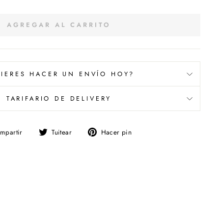
AGREGAR AL CARRITO
IERES HACER UN ENVÍO HOY?
TARIFARIO DE DELIVERY
Compartir
Tuitear
Pinear
mpartir
Tuitear
Hacer pin
en
en
en
Facebook
Twitter
Pinterest