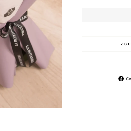
¿QU
Co