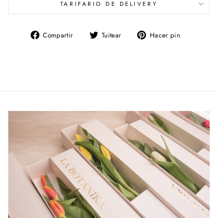
TARIFARIO DE DELIVERY
Compartir
Tuitear
Pinear
Compartir
Tuitear
Hacer pin
en
en
en
Facebook
Twitter
Pinterest