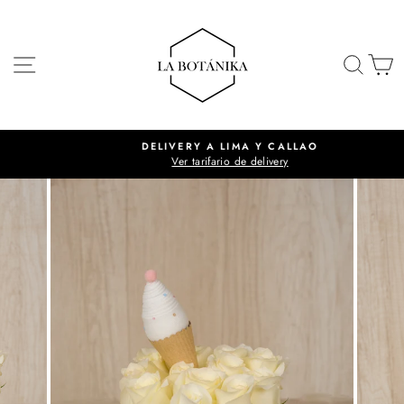
Ir
directamente
al
NAVEGACIÓN
BUSC
C
contenido
DELIVERY A LIMA Y CALLAO
Ver tarifario de delivery
diapositivas
pausa