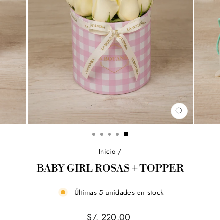
CERRAR
(ESC)
Inicio
/
BABY GIRL ROSAS + TOPPER
Últimas 5 unidades en stock
Precio
S/. 220.00