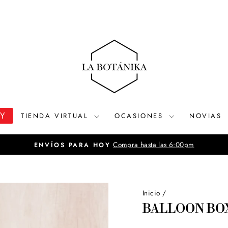
OY
TIENDA VIRTUAL
OCASIONES
NOVIAS
Ver tarifario de delivery
DELIVERY A LIMA Y CALLAO
diapositivas
pausa
Inicio
/
BALLOON BOX