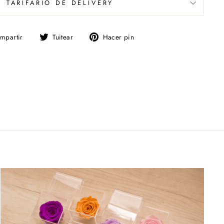
TARIFARIO DE DELIVERY
Compartir
Tuitear
Pinear
mpartir
Tuitear
Hacer pin
en
en
en
Facebook
Twitter
Pinterest