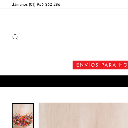
Ir
Llámanos (01) 956 362 286
directamente
al
contenido
BUSCAR
ENVÍOS PARA H