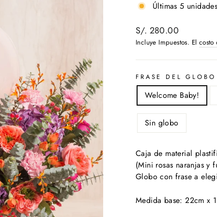
Últimas 5 unidades
Precio
S/. 280.00
habitual
Incluye Impuestos. El
costo
FRASE DEL GLOBO
Welcome Baby!
Sin globo
Caja de material plasti
(Mini rosas naranjas y 
Globo con frase a elegi
Medida base: 22cm x 16