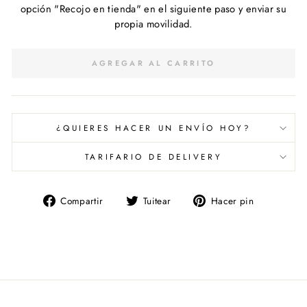
opción "Recojo en tienda" en el siguiente paso y enviar su
propia movilidad.
AGREGAR AL CARRITO
¿QUIERES HACER UN ENVÍO HOY?
TARIFARIO DE DELIVERY
Compartir
Tuitear
Pinear
Compartir
Tuitear
Hacer pin
en
en
en
Facebook
Twitter
Pinterest