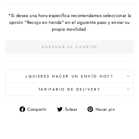
*Si desea una hora específica recomendamos seleccionar la
opción "Recojo en tienda" en el siguiente paso y enviar su
propia movilidad.
AGREGAR AL CARRITO
¿QUIERES HACER UN ENVÍO HOY?
TARIFARIO DE DELIVERY
Compartir
Tuitear
Pinear
Compartir
Tuitear
Hacer pin
en
en
en
Facebook
Twitter
Pinterest