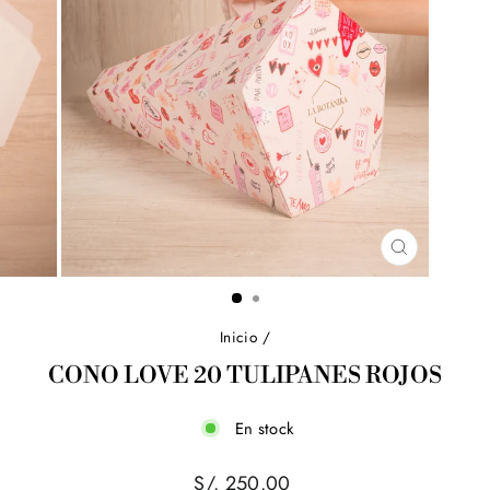
CERRAR
(ESC)
Inicio
/
CONO LOVE 20 TULIPANES ROJOS
En stock
Precio
S/. 250.00