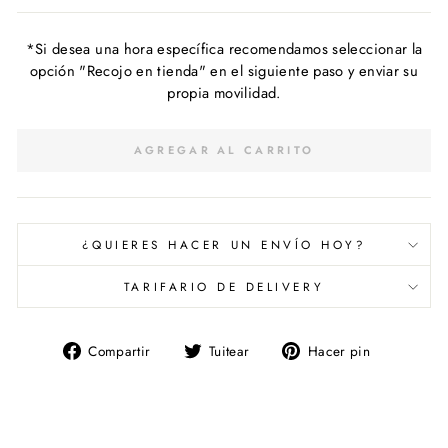
*Si desea una hora específica recomendamos seleccionar la
opción "Recojo en tienda" en el siguiente paso y enviar su
propia movilidad.
AGREGAR AL CARRITO
¿QUIERES HACER UN ENVÍO HOY?
TARIFARIO DE DELIVERY
Compartir
Tuitear
Pinear
Compartir
Tuitear
Hacer pin
en
en
en
Facebook
Twitter
Pinterest