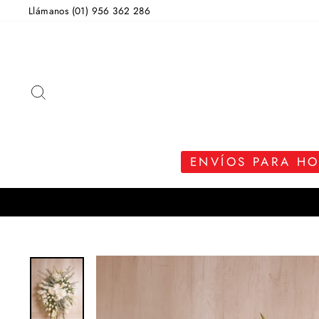
Ir
Llámanos (01) 956 362 286
directamente
al
contenido
BUSCAR
ENVÍOS PARA H