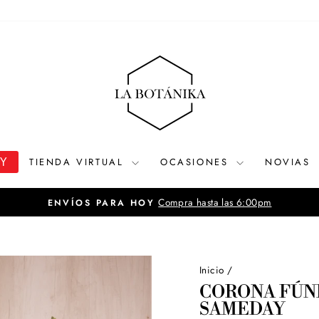
OY
TIENDA VIRTUAL
OCASIONES
NOVIAS
Ver tarifario de delivery
DELIVERY A LIMA Y CALLAO
diapositivas
pausa
Inicio
/
CORONA FÚNE
SAMEDAY