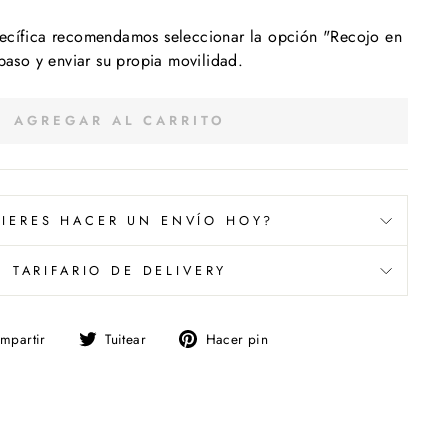
ecífica recomendamos seleccionar la opción "Recojo en
 paso y enviar su propia movilidad.
AGREGAR AL CARRITO
IERES HACER UN ENVÍO HOY?
TARIFARIO DE DELIVERY
Compartir
Tuitear
Pinear
mpartir
Tuitear
Hacer pin
en
en
en
Facebook
Twitter
Pinterest