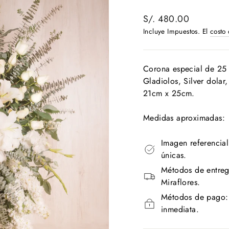
Precio
S/. 480.00
habitual
Incluye Impuestos. El
costo
Corona especial de 25 R
Gladiolos, Silver dolar
21cm x 25cm.
Medidas aproximadas:
Imagen referencial
únicas.
Métodos de entreg
Miraflores.
Métodos de pago: T
inmediata.