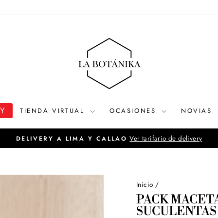
OY
TIENDA VIRTUAL
OCASIONES
NOVIAS
Ver tarifario de delivery
DELIVERY A LIMA Y CALLAO
diapositivas
pausa
Inicio
/
PACK MACET
SUCULENTAS