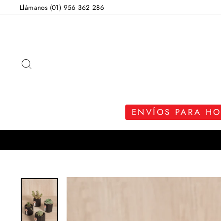
Ir
Llámanos (01) 956 362 286
directamente
al
contenido
BUSCAR
ENVÍOS PARA H