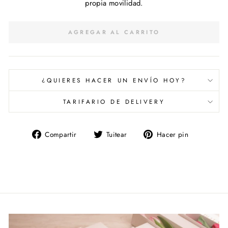
propia movilidad.
AGREGAR AL CARRITO
¿QUIERES HACER UN ENVÍO HOY?
TARIFARIO DE DELIVERY
Compartir
Tuitear
Pinear
Compartir
Tuitear
Hacer pin
en
en
en
Facebook
Twitter
Pinterest