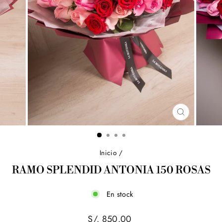
CERRAR
(ESC)
Inicio
/
RAMO SPLENDID ANTONIA 150 ROSAS
En stock
Precio
S/. 850.00