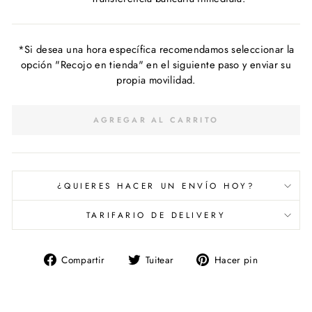
*Si desea una hora específica recomendamos seleccionar la
opción "Recojo en tienda" en el siguiente paso y enviar su
propia movilidad.
AGREGAR AL CARRITO
¿QUIERES HACER UN ENVÍO HOY?
TARIFARIO DE DELIVERY
Compartir
Tuitear
Pinear
Compartir
Tuitear
Hacer pin
en
en
en
Facebook
Twitter
Pinterest