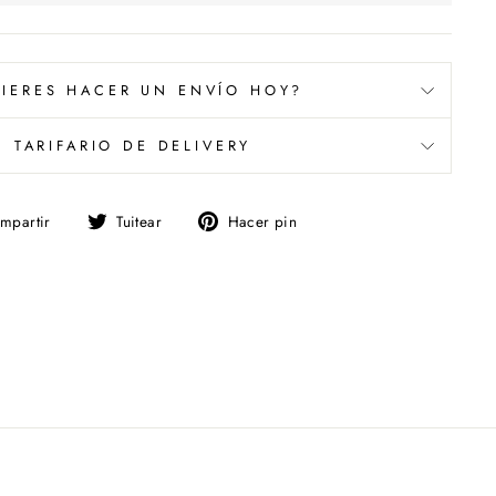
IERES HACER UN ENVÍO HOY?
TARIFARIO DE DELIVERY
Compartir
Tuitear
Pinear
mpartir
Tuitear
Hacer pin
en
en
en
Facebook
Twitter
Pinterest