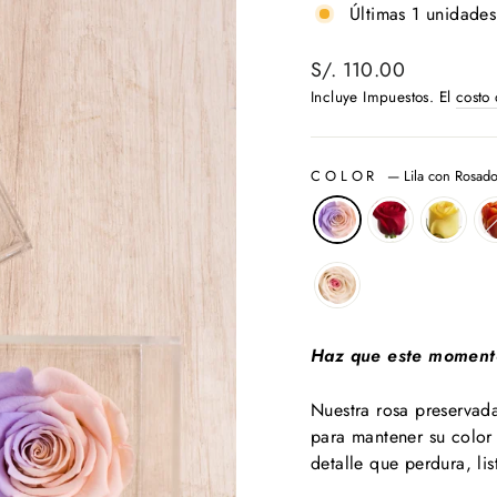
Últimas 1 unidades
Precio
S/. 110.00
habitual
Incluye Impuestos. El
costo
COLOR
—
Lila con Rosad
Haz que este momento
Nuestra rosa preservad
para mantener su color 
detalle que perdura, lis