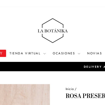
OY
TIENDA VIRTUAL
OCASIONES
NOVIAS
Ver tarifario de delivery
DELIVERY A LIMA Y CALLAO
diapositivas
pausa
Inicio
/
ROSA PRESE