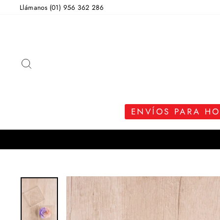
Ir
Llámanos (01) 956 362 286
directamente
al
contenido
BUSCAR
ENVÍOS PARA H