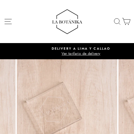
Ir
directamente
al
NAVEGACIÓN
BUSC
C
contenido
DELIVERY A LIMA Y CALLAO
Ver tarifario de delivery
diapositivas
pausa