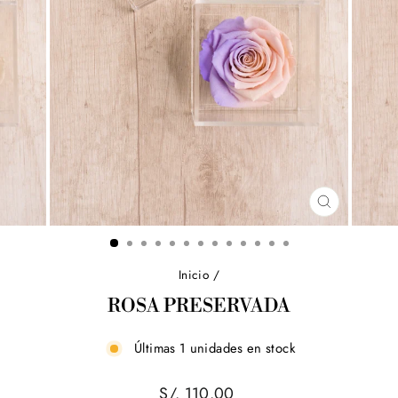
CERRAR
(ESC)
Inicio
/
ROSA PRESERVADA
Últimas 1 unidades en stock
Precio
S/. 110.00