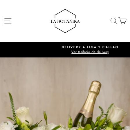
Ir
directamente
al
NAVEGACIÓN
BUSC
C
contenido
DELIVERY A LIMA Y CALLAO
Ver tarifario de delivery
diapositivas
pausa