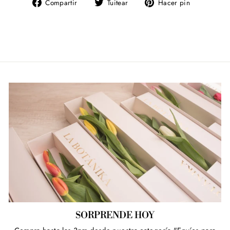
Compartir
Tuitear
Pinear
Compartir
Tuitear
Hacer pin
en
en
en
Facebook
Twitter
Pinterest
SORPRENDE HOY