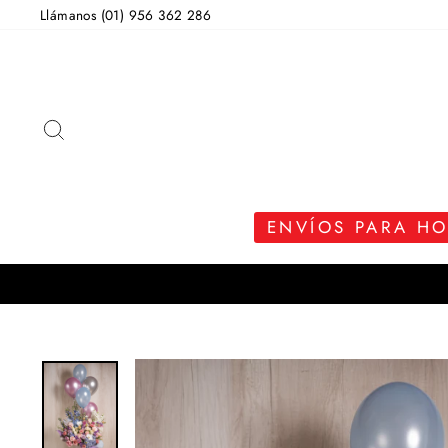
Ir
Llámanos (01) 956 362 286
directamente
al
contenido
BUSCAR
ENVÍOS PARA H