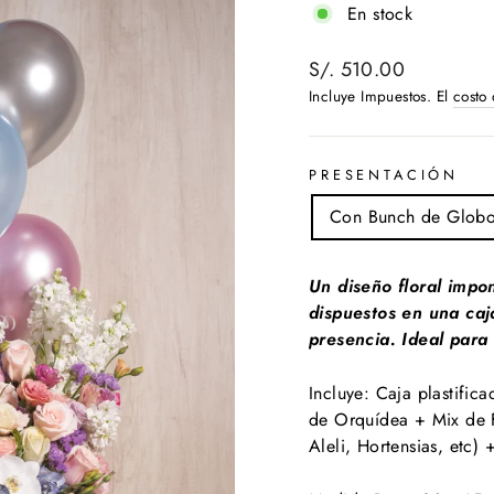
En stock
Precio
S/. 510.00
habitual
Incluye Impuestos. El
costo
PRESENTACIÓN
Con Bunch de Globo
Un diseño floral impon
dispuestos en una caj
presencia. Ideal para 
Incluye: Caja plastific
de Orquídea + Mix de Fl
Aleli, Hortensias, etc) 