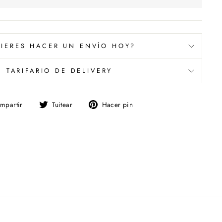
IERES HACER UN ENVÍO HOY?
TARIFARIO DE DELIVERY
Compartir
Tuitear
Pinear
mpartir
Tuitear
Hacer pin
en
en
en
Facebook
Twitter
Pinterest