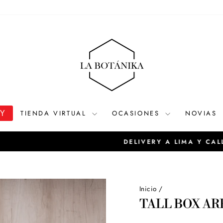
OY
TIENDA VIRTUAL
OCASIONES
NOVIAS
Ver tarifario de delivery
DELIVERY A LIMA Y CALLAO
diapositivas
pausa
Inicio
/
TALL BOX AR