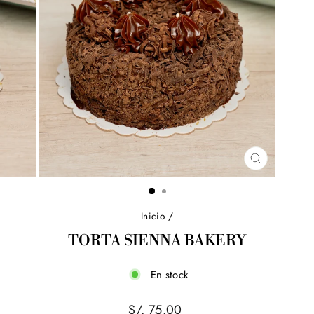
CERRAR
(ESC)
Inicio
/
TORTA SIENNA BAKERY
En stock
Precio
S/. 75.00