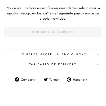
*Si desea una hora específica recomendamos seleccionar la
opción "Recojo en tienda" en el siguiente paso y enviar su
propia movilidad.
AGREGAR AL CARRITO
¿QUIERES HACER UN ENVÍO HOY?
TARIFARIO DE DELIVERY
Compartir
Tuitear
Pinear
Compartir
Tuitear
Hacer pin
en
en
en
Facebook
Twitter
Pinterest